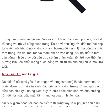
Trong hành trình gìn giữ nét đẹp và sức khỏe của người phụ nữ, nội tiết
tố đóng vai trò vô cùng quan trọng. Được ví như “người kiến tạo” vẻ đẹp
tự nhiên, nội tiết tố nữ không chỉ ảnh hưởng đến sinh lý mà còn chi phối
tâm trạng, làn da, mái tóc và thậm chí cả vóc dáng. Khi nội tiết tố mất
cân bằng, nhiều thay đổi tiêu cực sẽ âm thầm xuất hiện trên cơ thể, ảnh
hưởng lớn đến chất lượng cuộc sống và sự tự tin của phụ nữ ở mọi lứa
tuổi.
Nội tiết tố
nữ là gì?
Nội tiết tố nữ (chủ yếu là estrogen và progesterone) là các hormone tự
nhiên được cơ thể sản sinh, đặc biệt là ở buồng trứng. Chúng giữ vai trò
điều hòa chu kỳ kinh nguyệt, duy trì sức khỏe sinh sản, và ảnh hưởng
lớn đến làn da, giấc ngủ, tâm trạng và quá trình lão hóa.
Sự suy giảm hoặc rối loạn nội tiết tố thường xảy ra ở phụ nữ sau sinh,