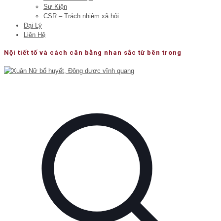
Sự Kiện
CSR – Trách nhiệm xã hội
Đại Lý
Liên Hệ
Nội tiết tố và cách cân bằng nhan sắc từ bên trong