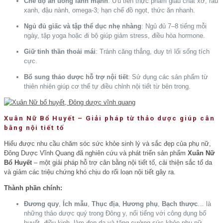
Chế độ ăn uống lành mạnh
: Ưu tiên thực phẩm giàu chất xơ, rau
xanh, đậu nành, omega-3; hạn chế đồ ngọt, thức ăn nhanh.
Ngủ đủ giấc và tập thể dục nhẹ nhàng
: Ngủ đủ 7–8 tiếng mỗi
ngày, tập yoga hoặc đi bộ giúp giảm stress, điều hòa hormone.
Giữ tinh thần thoải mái
: Tránh căng thẳng, duy trì lối sống tích
cực.
Bổ sung thảo dược hỗ trợ nội tiết
: Sử dụng các sản phẩm từ
thiên nhiên giúp cơ thể tự điều chỉnh nội tiết từ bên trong.
Xuân Nữ Bổ Huyết – Giải pháp từ thảo dược giúp cân
bằng nội tiết tố
Hiểu được nhu cầu chăm sóc sức khỏe sinh lý và sắc đẹp của phụ nữ,
Đông Dược Vĩnh Quang đã nghiên cứu và phát triển sản phẩm
Xuân Nữ
Bổ Huyết
– một giải pháp hỗ trợ cân bằng nội tiết tố, cải thiện sắc tố da
và giảm các triệu chứng khó chịu do rối loạn nội tiết gây ra.
Thành phần chính:
Đương quy
,
Ích mẫu
,
Thục địa
,
Hương phụ
,
Bạch thược
… là
những thảo dược quý trong Đông y, nổi tiếng với công dụng bổ
huyết, điều kinh, làm đẹp da và tăng cường sức khỏe phụ nữ.