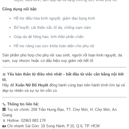
Công dụng nổi bật:
Hỗ trợ điều hòa kinh nguyệt, giảm đau bụng kinh
Bổ huyết, cải thiện sắc tố da, chống sạm nám
Giúp da dẻ hồng hào, tinh thần phấn chấn
Hỗ trợ nâng cao sức khỏe toàn diện cho phụ nữ
Sản phẩm phù hợp cho phụ nữ sau sinh, người rối loạn kinh nguyệt, da
sạm, suy nhược hoặc có dấu hiệu suy giảm nội tiết tố.
🎀
Yêu bản thân từ điều nhỏ nhất – bắt đầu từ việc cân bằng nội tiết
tố.
Hãy để
Xuân Nữ Bổ Huyết
đồng hành cùng bạn trên hành trình tìm lại vẻ
đẹp tự nhiên và sự tự tin vốn có.
📞
Thông tin liên hệ:
🏢 Trụ sở chính: 209 Trần Hưng Đạo, TT. Chợ Mới, H. Chợ Mới, An
Giang
📱 Hotline: 02963 883 179
🏡 Chi nhánh Sài Gòn: 19 Song Hành, P.10, Q.6, TP. HCM