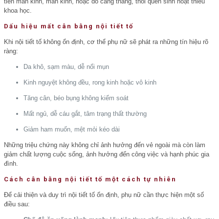
tiền mãn kinh, mãn kinh, hoặc do căng thẳng, thói quen sinh hoạt thiếu
khoa học.
Dấu hiệu mất cân bằng nội tiết tố
Khi nội tiết tố không ổn định, cơ thể phụ nữ sẽ phát ra những tín hiệu rõ
ràng:
Da khô, sạm màu, dễ nổi mụn
Kinh nguyệt không đều, rong kinh hoặc vô kinh
Tăng cân, béo bụng không kiểm soát
Mất ngủ, dễ cáu gắt, tâm trạng thất thường
Giảm ham muốn, mệt mỏi kéo dài
Những triệu chứng này không chỉ ảnh hưởng đến vẻ ngoài mà còn làm
giảm chất lượng cuộc sống, ảnh hưởng đến công việc và hạnh phúc gia
đình.
Cách cân bằng nội tiết tố một cách tự nhiên
Để cải thiện và duy trì nội tiết tố ổn định, phụ nữ cần thực hiện một số
điều sau: