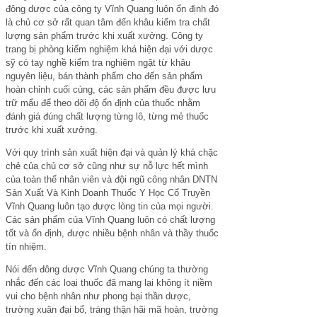
đông dược của công ty Vĩnh Quang luôn ổn định đó
là chủ cơ sở rất quan tâm đến khâu kiểm tra chất
lượng sản phẩm trước khi xuất xưởng. Công ty
trang bị phòng kiểm nghiệm khá hiện đại với dược
sỹ có tay nghề kiểm tra nghiêm ngặt từ khâu
nguyên liệu, bán thành phẩm cho đến sản phẩm
hoàn chỉnh cuối cùng, các sản phẩm đều được lưu
trữ mẩu để theo dõi độ ổn định của thuốc nhằm
đánh giá đúng chất lượng từng lô, từng mẻ thuốc
trước khi xuất xưởng.
Với quy trình sản xuất hiện đại và quản lý khá chặc
chẻ của chủ cơ sở cũng như sự nỗ lực hết mình
của toàn thể nhân viên và đội ngũ công nhân DNTN
Sản Xuất Và Kinh Doanh Thuốc Y Học Cổ Truyền
Vĩnh Quang luôn tạo được lòng tin của mọi người.
Các sản phẩm của Vĩnh Quang luôn có chất lượng
tốt và ổn định, được nhiều bệnh nhân và thầy thuốc
tín nhiệm.
Nói đến đông dược Vĩnh Quang chúng ta thường
nhắc đến các loại thuốc đã mang lại không ít niềm
vui cho bệnh nhân như phong bại thần dược,
trường xuân đại bổ, tráng thận hãi mã hoàn, trường