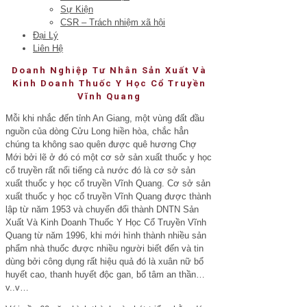
Sự Kiện
CSR – Trách nhiệm xã hội
Đại Lý
Liên Hệ
Doanh Nghiệp Tư Nhân Sản Xuất Và
Kinh Doanh Thuốc Y Học Cổ Truyền
Vĩnh Quang
Mỗi khi nhắc đến tỉnh An Giang, một vùng đất đầu
nguồn của dòng Cửu Long hiền hòa, chắc hẳn
chúng ta không sao quên được quê hương Chợ
Mới bởi lẽ ở đó có một cơ sở sản xuất thuốc y học
cổ truyền rất nổi tiếng cả nước đó là cơ sở sản
xuất thuốc y học cổ truyền Vĩnh Quang. Cơ sở sản
xuất thuốc y học cổ truyền Vĩnh Quang được thành
lập từ năm 1953 và chuyển đổi thành DNTN Sản
Xuất Và Kinh Doanh Thuốc Y Học Cổ Truyền Vĩnh
Quang từ năm 1996, khi mới hình thành nhiều sản
phẩm nhà thuốc được nhiều người biết đến và tin
dùng bởi công dụng rất hiệu quả đó là xuân nữ bổ
huyết cao, thanh huyết độc gan, bổ tâm an thần…
v..v…