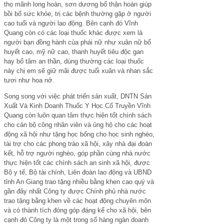
thọ mãnh long hoàn, sơn dương bổ thận hoàn giúp
bồi bổ sức khỏe, trị các bệnh thường gặp ở người
cao tuổi và người lao động. Bên cạnh đó Vĩnh
Quang còn có các loại thuốc khác được xem là
người bạn đồng hành của phái nữ như xuân nữ bổ
huyết cao, mỹ nữ cao, thanh huyết tiêu độc gan
hay bổ tâm an thần, dùng thường các loại thuốc
này chị em sẽ giữ mãi được tuổi xuân và nhan sắc
tươi như hoa nở.
Song song với việc phát triển sản xuất, DNTN Sản
Xuất Và Kinh Doanh Thuốc Y Học Cổ Truyền Vĩnh
Quang còn luôn quan tâm thực hiện tốt chính sách
cho cán bộ công nhân viên và ủng hộ cho các hoạt
động xã hội như tặng học bổng cho học sinh nghèo,
tài trợ cho các phong trào xã hội, xây nhà đại đoàn
kết, hỗ trợ người nghèo, góp phần cùng nhà nước
thực hiện tốt các chính sách an sinh xã hội, được
Bộ y tế, Bộ tài chính, Liên đoàn lao động và UBND
tỉnh An Giang trao tặng nhiều bằng khen cao quý và
gần đây nhất Công ty được Chính phủ nhà nước
trao tặng bằng khen về các hoạt động chuyên môn
và có thành tích đóng góp đáng kể cho xã hội, bên
cạnh đó Công ty là một trong số hàng ngàn doanh