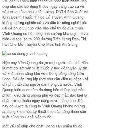
Với gần 60 năm hình thành và phát triển nhằm đáp
ứng nhu cầu sử dụng thuốc ngày càng cao cả về
số lượng cũng như chất lượng, DNTN Sản Xuất Và
Kinh Doanh Thuốc Y Học Cổ Truyền Vĩnh Quang
không ngừng nghiên cứu và đầu tư công nghệ hiện
đại để phục vụ cho việc bào chế thuốc của mình.
Vĩnh Quang có hệ thống nhà xưởng khá quy mô và
hiện đại tọa lạc tại 209 đường Trần Hưng Đạo- Thị
trấn Chợ Mới, huyện Chợ Mới, tỉnh An Giang.
Hiện nay Vĩnh Quang được mọi người dân biết đến
là một cơ sở sản xuất thuốc y học cổ truyền uy tín
và khá thành công khu vực Đồng bằng sông Cửu
Long. Để đáp ứng kịp thời nhu cầu điều trị bệnh với
chi phí thấp cho người dân trong cả nước, Vĩnh
Quang luôn quan tâm đa dạng hóa chủng loại sản
phẩm, kiểu dáng phong phú và đẹp mắt, đặc biệt là
chất lượng thuốc ngày càng được nâng cao. Kết
này có được là công ty Vĩnh Quang không ngừng
áp dụng khoa học kỹ thuật cho các công đoạn sản
xuất cũng như chế biến thuốc.
Một yếu tố giúp cho chất lượng sản phẩm thuốc