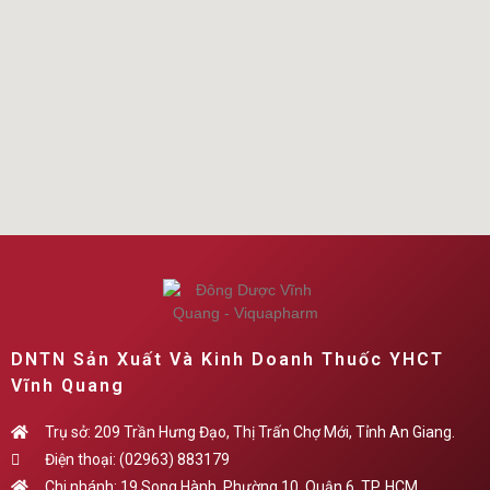
DNTN Sản Xuất Và Kinh Doanh Thuốc YHCT
Vĩnh Quang
Trụ sở: 209 Trần Hưng Đạo, Thị Trấn Chợ Mới, Tỉnh An Giang.
Điện thoại: (02963) 883179
Chi nhánh: 19 Song Hành, Phường 10, Quận 6, TP. HCM