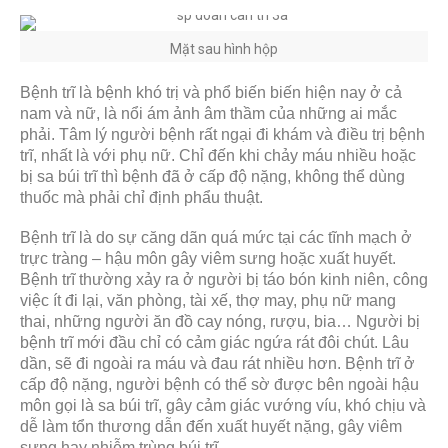
Mặt sau hình hộp
Bệnh trĩ là bệnh khó trị và phổ biến biến hiện nay ở cả
nam và nữ, là nổi ám ảnh âm thầm của những ai mắc
phải. Tâm lý người bệnh rất ngại đi khám và điều trị bệnh
trĩ, nhất là với phụ nữ. Chỉ đến khi chảy máu nhiều hoặc
bị sa búi trĩ thì bệnh đã ở cấp độ nặng, không thể dùng
thuốc mà phải chỉ định phẩu thuật.
Bệnh trĩ là do sự căng dãn quá mức tại các tĩnh mạch ở
trực tràng – hậu môn gây viêm sưng hoặc xuất huyết.
Bệnh trĩ thường xảy ra ở người bị táo bón kinh niên, công
việc ít đi lại, văn phòng, tài xế, thợ may, phụ nữ mang
thai, những người ăn đồ cay nóng, rượu, bia… Người bị
bệnh trĩ mới đầu chỉ có cảm giác ngứa rát đôi chút. Lâu
dần, sẽ đi ngoài ra máu và đau rát nhiều hơn. Bệnh trĩ ở
cấp độ nặng, người bệnh có thể sờ được bên ngoài hậu
môn gọi là sa búi trĩ, gây cảm giác vướng víu, khó chịu và
dễ làm tổn thương dẫn đến xuất huyết nặng, gây viêm
sưng hay nhiễm trùng búi trĩ.