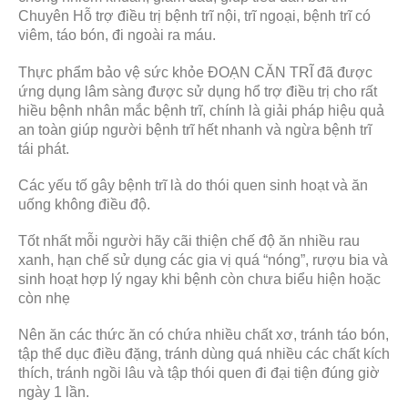
Chuyên Hỗ trợ điều trị bệnh trĩ nội, trĩ ngoại, bệnh trĩ có
viêm, táo bón, đi ngoài ra máu.
Thực phẩm bảo vệ sức khỏe ĐOẠN CĂN TRĨ đã được
ứng dụng lâm sàng được sử dụng hổ trợ điều trị cho rất
hiều bệnh nhân mắc bệnh trĩ, chính là giải pháp hiệu quả
an toàn giúp người bệnh trĩ hết nhanh và ngừa bệnh trĩ
tái phát.
Các yếu tố gây bệnh trĩ là do thói quen sinh hoạt và ăn
uống không điều độ.
Tốt nhất mỗi người hãy cãi thiện chế độ ăn nhiều rau
xanh, hạn chế sử dụng các gia vị quá “nóng”, rượu bia và
sinh hoạt hợp lý ngay khi bệnh còn chưa biểu hiện hoặc
còn nhẹ
Nên ăn các thức ăn có chứa nhiều chất xơ, tránh táo bón,
tập thể dục điều đặng, tránh dùng quá nhiều các chất kích
thích, tránh ngồi lâu và tập thói quen đi đại tiện đúng giờ
ngày 1 lần.