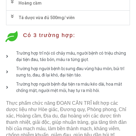
Hoàng cầm
Tá dược vừa đủ 500mg/ viên
Có 3 trường hợp:
Trường hợp trĩ nội có chảy máu, người bệnh có triệu chứng
đại tiện đau, táo bón, máu ra từng giọt.
Trường hợp người bệnh bị sưng đau vùng hậu môn, búi trĩ
sưng to, đau, đi lại khó, đại tiện táo.
Trường hợp người bệnh đại tiện ra máu kéo dài, hoa mắt
chống mặt, người mệt mỏi, hay tự ra mồ hôi.
Thực phẩm chức năng ĐOẠN CĂN TRĨ kết hợp các
dược liệu như Hòe giác, Đương quy, Phòng phong, Chỉ
xác, Hoàng cầm, Địa du, đại hoàng với các dược tính
thanh nhiệt, giải độc, giúp nhuận tràng, gia tăng tính đàn
hồi của mạch máu, làm bền thành mạch, kháng viêm,
chống nhiễm khuẩn, giảm đau, giúp tiêu dần búi trĩ.